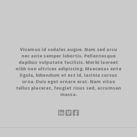
Vivamus id sodales augue. Nam sed arcu
nec ante semper lobortis. Pellentesque
dapibus vulputate facilisis. Morbi laoreet
nibh non ultrices adipiscing. Maecenas ante
ligula, bibendum et est id, lacinia cursus
urna. Duis eget ornare erat. Nam vitae
tellus placerat, feugiat risus sed, accumsan
massa.